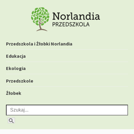
P
r
z
e
Przedszkola i Żłobki
j
Przedszkola i Żłobki Norlandia
d
Norlandia – blog
ź
Edukacja
d
Ekologia
o
t
Przedszkole
r
Żłobek
e
ś
Search for:
c
i
Search Button