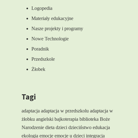
Logopedia
Materiały edukacyjne
Nasze projekty i programy
Nowe Technologie
Poradnik
Przedszkole
Żłobek
Tagi
adaptacja
adaptacja w przedszkolu
adaptacja w
żłobku
angielski
bajkoterapia
biblioteka
Boże
Narodzenie
dieta
dzieci
dzieciństwo
edukacja
ekologia
emocje
emocje u dzieci
integracja