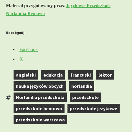
Materiał przygotowany przez
Językowe Przedszkole
Norlandia Bemowo
Udostępnij:
Facebook
X
angielski
edukacja
francuski
lektor
,
,
,
,
nauka języków obcych
norlandia
,
,
Norlandia przedszkola
przedszkole
T
,
,
przedszkole bemowo
przedszkole językowe
a
,
,
g
przedszkole warszawa
i