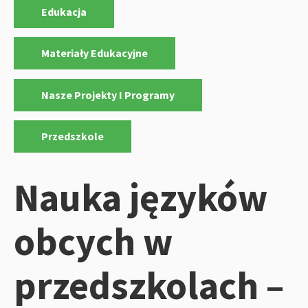
K
,
Edukacja
a
t
,
Materiały Edukacyjne
e
g
,
Nasze Projekty I Programy
o
r
i
Przedszkole
e
:
Nauka języków
obcych w
przedszkolach –