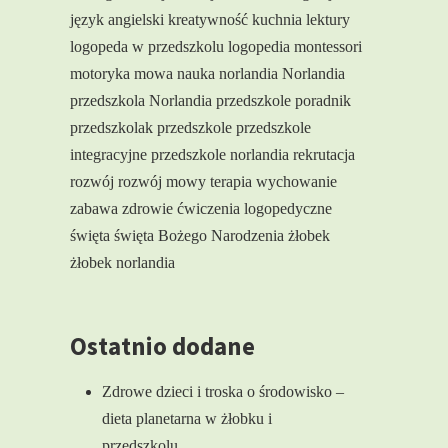
język angielski
kreatywność
kuchnia
lektury
logopeda w przedszkolu
logopedia
montessori
motoryka
mowa
nauka
norlandia
Norlandia
przedszkola
Norlandia przedszkole
poradnik
przedszkolak
przedszkole
przedszkole
integracyjne
przedszkole norlandia
rekrutacja
rozwój
rozwój mowy
terapia
wychowanie
zabawa
zdrowie
ćwiczenia logopedyczne
święta
święta Bożego Narodzenia
żłobek
żłobek norlandia
Ostatnio dodane
Zdrowe dzieci i troska o środowisko –
dieta planetarna w żłobku i
przedszkolu