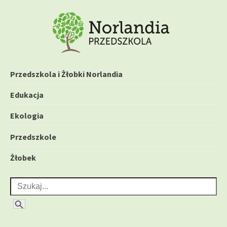
P
r
z
e
Przedszkola i Żłobki
j
Przedszkola i Żłobki Norlandia
d
Norlandia – blog
ź
Edukacja
d
Ekologia
o
t
Przedszkole
r
Żłobek
e
ś
Search for:
c
i
Search Button